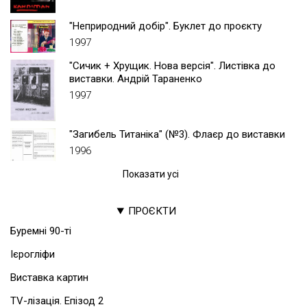
"Неприродний добір". Буклет до проєкту
1997
"Сичик + Хрущик. Нова версія". Листівка до
виставки. Андрій Тараненко
1997
"Загибель Титаніка" (№3). Флаєр до виставки
1996
Показати усі
ПРОЄКТИ
Буремні 90-ті
Ієрогліфи
Виставка картин
TV-лізація. Епізод 2