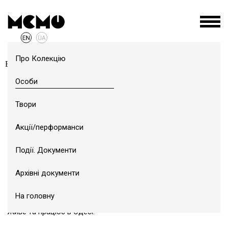
Про Колекцію
ВОЛОДИМИР КОЖУХАР
1968
Особи
БІОГРАФІЯ
Кожухар Володимир
Твори
(1968, м. Одеса)
Акції/перформанси
Живописець, графік.
Події. Документи
У 1996 році закінчив художньо-графічний факультет
Південно-українського педагогічного університету ім. К.
Архівні документи
Ушинського.
З кінця 90-х бере участь у виставках та співпрацює з
На головну
галереями.
Живе та працює в Одесі.