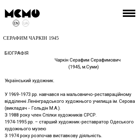
СЕРАФИМ ЧАРКІН
1945
БІОГРАФІЯ
Чаркін Серафим Серафимович
(1945, м.Суми)
Український художник.
У 1969-1973 pp. навчався на мальовничо-реставраційному
відділенні Ленінградського художнього училища ім. Серова
(викладач - Гольдін М.А.).
З 1988 року член Спілки художників СРСР.
1974-1995 pp. – старший художник-реставратор Одеського
художнього музею
З 1974 року розпочав виставкову діяльність.