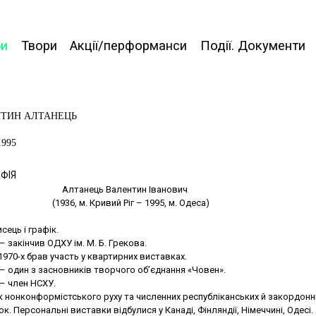
би
Твори
Акції/перформанси
Події. Документи
ТИН АЛТАНЕЦЬ
1995
ФІЯ
Алтанець Валентин Іванович
(1936, м. Кривий Ріг – 1995, м. Одеса)
ець і графік.
 – закінчив ОДХУ ім. М. Б. Грекова.
1970-х брав участь у квартирних виставках.
 – один з засновників творчого об’єднання «Човен».
 – член НСХУ.
к нонконформістського руху та численних республіканських й закордонн
к. Персональні виставки відбулися у Канаді, Фінляндії, Німеччині, Одесі.