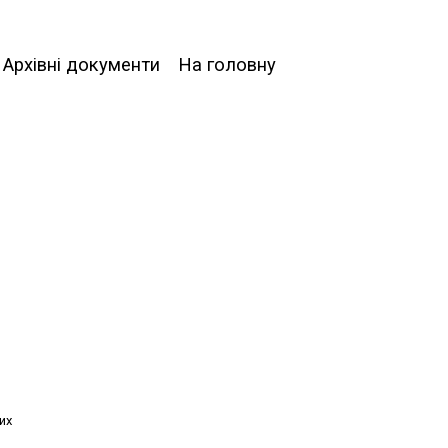
Архівні документи
На головну
их