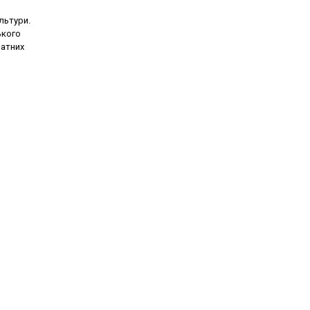
льтури.
ького
ватних