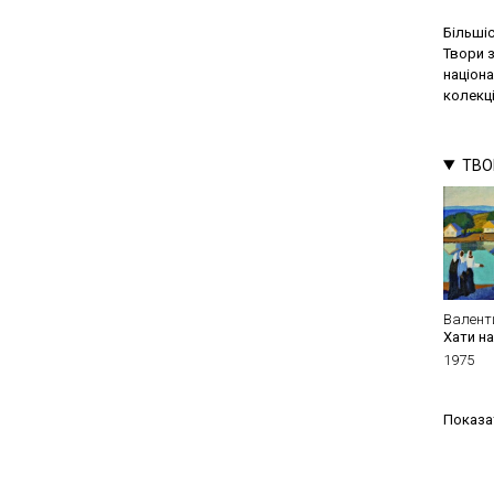
Більшіс
Твори 
націон
колекці
ТВО
Валент
Хати н
1975
Показат