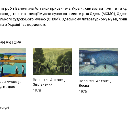
ть робіт Валентина Алтанця присвячена Україні, символам її життя та ку
знаходяться в колекції Музею сучасного мистецтва Одеси (МСМО), Одес
ального художнього музею (ОНХМ), Одеському літературному музеї, при
ях в Україні і за кордоном.
РИ АВТОРА
Валентин Алтанець
Валентин Алтанець
ин Алтанець
Звільнення
Весна
ад водою
1978
1976
и усі