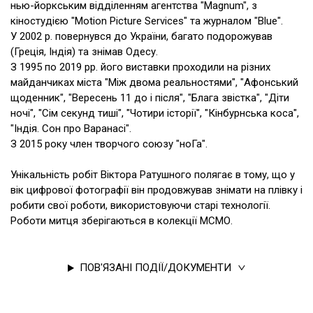
нью-йоркським відділенням агентства "Magnum", з
кіностудією "Motion Picture Services" та журналом "Blue".
У 2002 р. повернувся до України, багато подорожував
(Греція, Індія) та знімав Одесу.
З 1995 по 2019 рр. його виставки проходили на різних
майданчиках міста "Між двома реальностями", "Афонський
щоденник", "Вересень 11 до і після", "Блага звістка", "Діти
ночі", "Сім секунд тиші", "Чотири історії", "Кінбурнська коса",
"Індія. Сон про Варанасі".
З 2015 року член творчого союзу "ноГа".
Унікальність робіт Віктора Ратушного полягає в тому, що у
вік цифрової фотографії він продовжував знімати на плівку і
робити свої роботи, використовуючи старі технології.
Роботи митця зберігаються в колекції МСМО.
ПОВ'ЯЗАНІ ПОДІЇ/ДОКУМЕНТИ