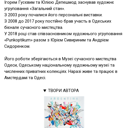
Ігорем Гусєвим та Юлією Депешмод заснував художнє
угруповання «Загальний стан».
З 2003 року почалися його персональні виставки.
З 2008 до 2017 року постійно брав участь в Одеських
бієнале сучасного мистецтва.
У 2018 році став співзасновником художнього угруповання
«Punkoptikum» разом з Юрієм Сивириним та Андрієм
Сидоренком.
Його роботи зберігаються в Музеї сучасного мистецтва
Одеси, Одеському національному художньому музеї та
численних приватних колекціях. Наразі живе та працює в
Амстердамі та Одесі.
ТВОРИ АВТОРА