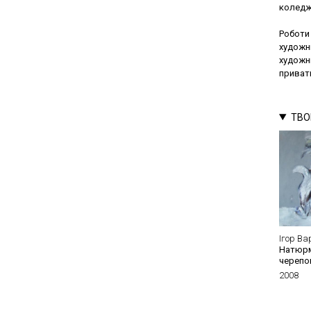
коледж 
Роботи
художн
художн
приватн
ТВО
Ігор Ва
Натюрм
черепо
2008