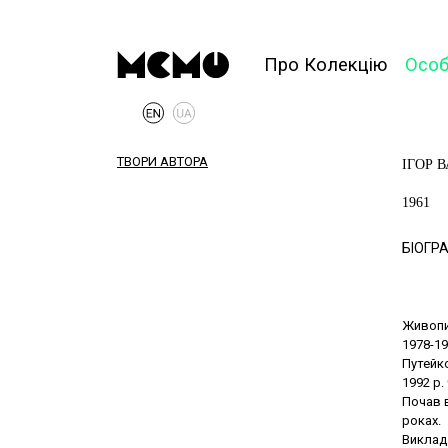
Про Колекцію
Осо
ТВОРИ АВТОРА
ІГОР 
1961
БІОГРА
Живопис
1978-19
Путейк
1992 р.
Почав в
роках.
Виклад