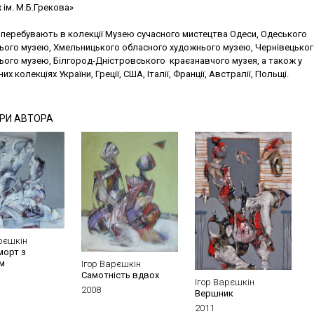
ім. М.Б.Грекова»
 перебувають в колекції Музею сучасного мистецтва Одеси, Одеського
ього музею, Хмельницького обласного художнього музею, Чернівецько
ього музею, Білгород-Дністровського краєзнавчого музея, а також у
их колекціях України, Греції, США, Італії, Франції, Австралії, Польщі.
РИ АВТОРА
рєшкін
орт з
м
Ігор Варєшкін
Самотність вдвох
Ігор Варєшкін
2008
Вершник
2011