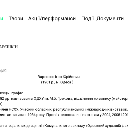
би
Твори
Акції/перформанси
Події. Документи
ВАРЄШКІН
ФІЯ
Варешкін Ігор Юрійович
(1961 р., м. Одеса )
ець і графік.
82 рр. навчасвся в ОДХУ ім. М.Б. Грекова, відділення живопису (майстерн
о).
 член НСХУ. Учасник обласних, республіканських і міжнародних виставок.
иставлятися з 1984 року. Провів персональні виставки у 2004, 2008 і 20
ач спеціальних дисциплін Комунального закладу «Одеський художній фа