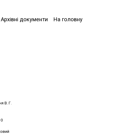
Архівні документи
На головну
я В. Г.
10
ховий