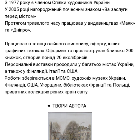
З 1977 року є членом Спілки художників України.
У 2005 році нагороджений почесним знаком «За заслуги
перед містом»
Протягом тривалого часу працював у видавництвах «Маяк»
та «Дніпро».
Працював в техніці олійного живопису, офорту, інших
графічних техніках. Оформив та проілюстрував близько 200
книжок, створив понад 20 екслібрисів.
Персональні виставки проходили у багатьох містах України,
а також у Фінляндії, Італії та США.
Роботи зберігаються в МСМО, художніх музеях України,
Фінляндії, США, Угорщини, бібліотеках Франції та Польщі,
приватних колекціях різних країн світу.
ТВОРИ АВТОРА