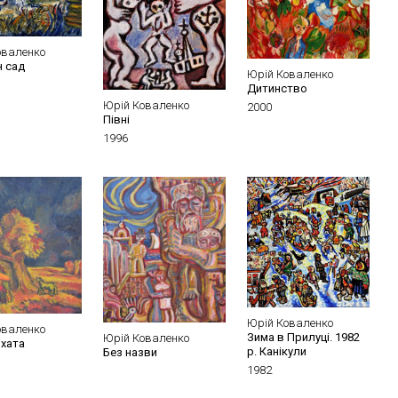
оваленко
н сад
Юрій Коваленко
Дитинство
Юрій Коваленко
2000
Півні
1996
Юрій Коваленко
оваленко
Зима в Прилуці. 1982
Юрій Коваленко
 хата
р. Канікули
Без назви
1982