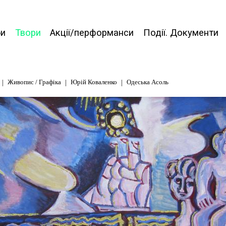
би
Твори
Акції/перформанси
Події. Документи
Живопис / Графіка
Юрій Коваленко
Одеська Асоль