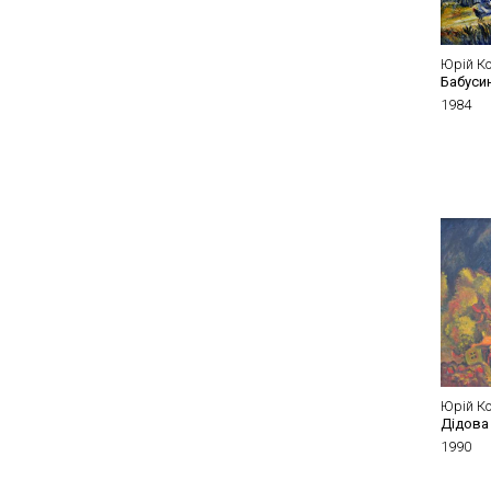
Юрій К
Бабуси
1984
Юрій К
Дідова
1990