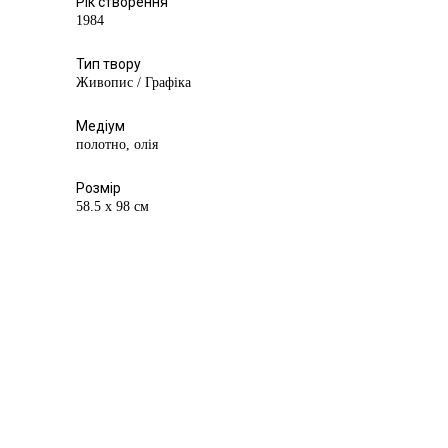
Рік створення
1984
Тип твору
Живопис / Графіка
Медіум
полотно, олія
Розмір
58.5 х 98 см