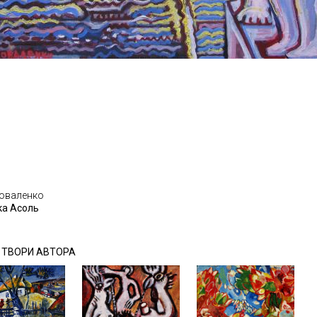
Коваленко
ка Асоль
І ТВОРИ АВТОРА