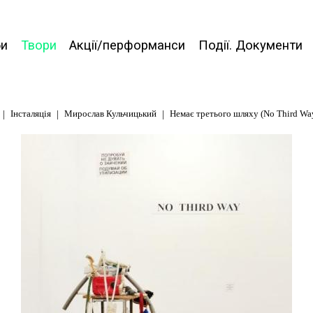
би
Твори
Акції/перформанси
Події. Документи
Інсталяція
Мирослав Кульчицький
Немає третього шляху (No Third Way