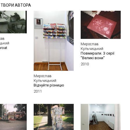
І ТВОРИ АВТОРА
лав
цький
Мирослав
roat
Кульчицький
Повмирали. З серії
"Великі вони"
2010
Мирослав
Кульчицький
Відчуйте різницю
2011