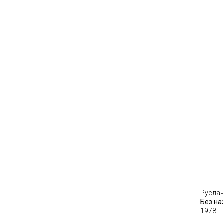
Русла
Без на
1978