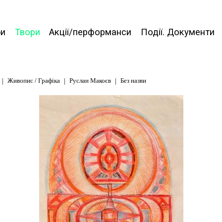
би
Твори
Акції/перформанси
Події. Документи
Живопис / Графіка
Руслан Макоєв
Без назви