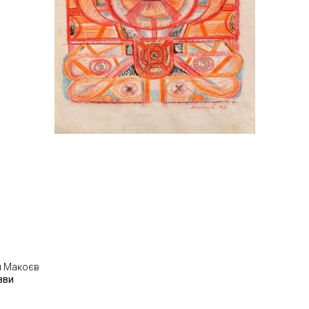
н Макоєв
зви