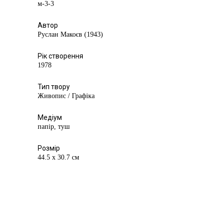
м-3-3
Автор
Руслан Макоєв (1943)
Рік створення
1978
Тип твору
Живопис / Графіка
Медіум
папір, туш
Розмір
44.5 х 30.7 см