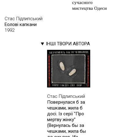
сучасного
мистецтва Одеси
Стас Підлипський
Еолові капкани
1992
ІНШІ ТВОРИ АВТОРА
Стас Підлипський
Повернулася б за
чешками, жила б
досі. Із серії "Про
мертву жінку"
(Вернулась бы за
чешками, жила бы