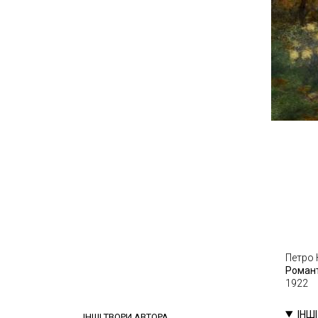
Петро 
Романт
1922
ІНШ
ІНШІ ТВОРИ АВТОРА