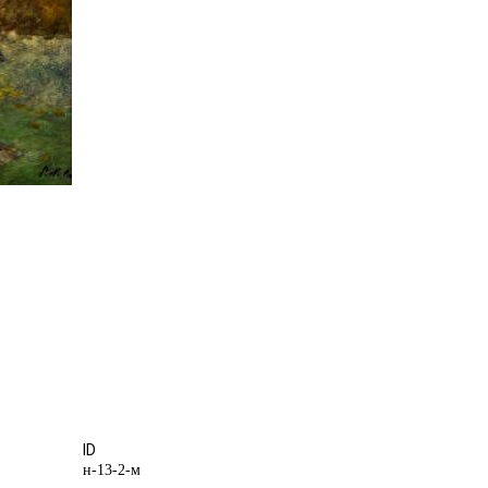
ID
н-13-2-м