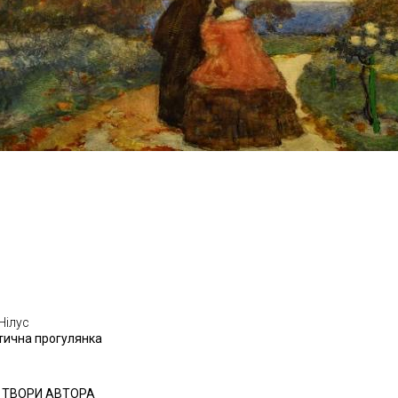
Нілус
ична прогулянка
І ТВОРИ АВТОРА