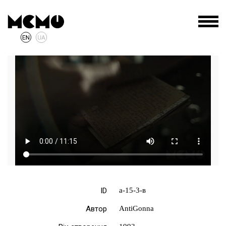
ID
а-15-3-в
Автор
AntiGonna