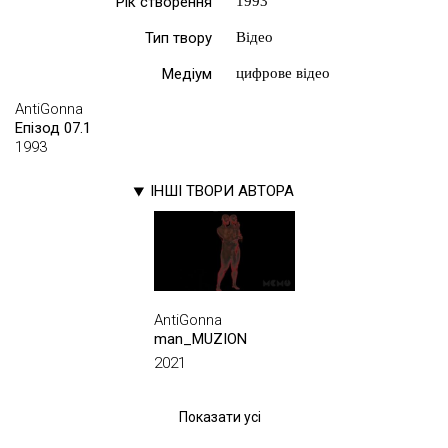
Рік створення
1993
Тип твору
Відео
Медіум
цифрове відео
AntiGonna
Епізод 07.1
1993
ІНШІ ТВОРИ АВТОРА
AntiGonna
man_MUZION
2021
Показати усі