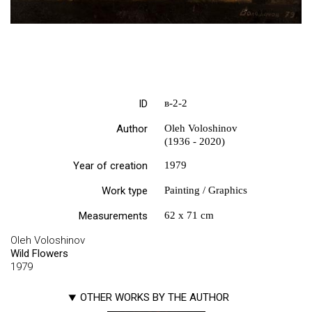
ID
в-2-2
Author
Oleh Voloshinov
(1936 - 2020)
Year of creation
1979
Work type
Painting / Graphics
Measurements
62 х 71 cm
Oleh Voloshinov
Wild Flowers
1979
OTHER WORKS BY THE AUTHOR