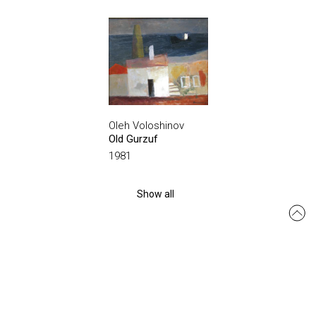
Oleh Voloshinov
Old Gurzuf
1981
Show all
msmo.odesa@gmail.com
Site created by:
siteGist