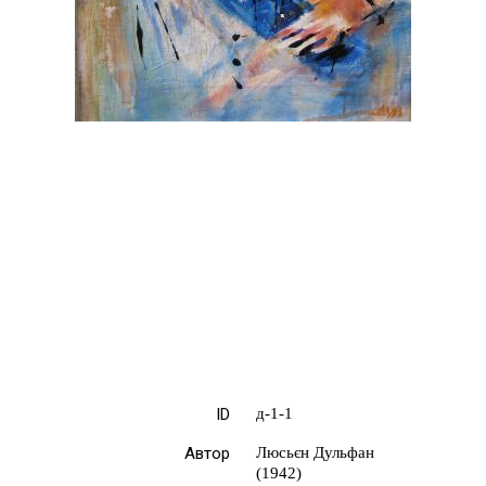
ID
д-1-1
Автор
Люсьєн Дульфан
(1942)