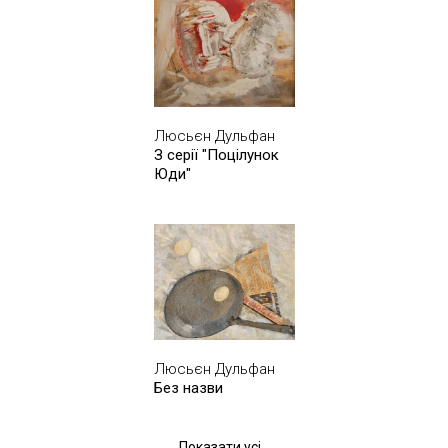
Люсьєн Дульфан
З серії "Поцілунок
Юди"
Люсьєн Дульфан
Без назви
Показати усі