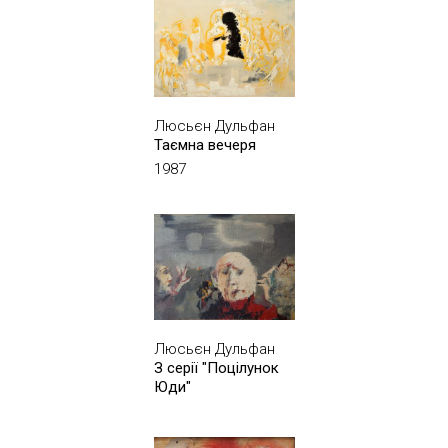
Люсьєн Дульфан
Таємна вечеря
1987
Люсьєн Дульфан
З серії "Поцілунок
Юди"