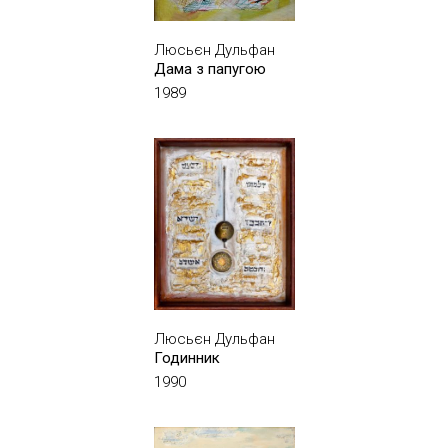
Люсьєн Дульфан
Дама з папугою
1989
Люсьєн Дульфан
Годинник
1990