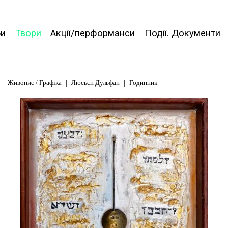
би
Твори
Акції/перформанси
Події. Документи
Живопис / Графіка
Люсьєн Дульфан
Годинник