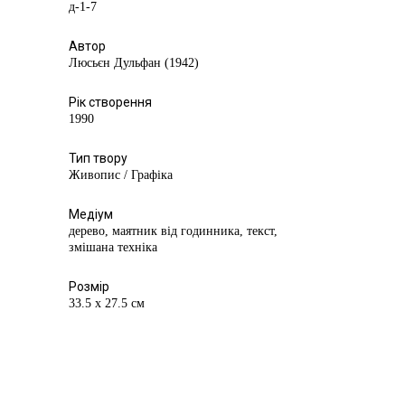
д-1-7
Автор
Люсьєн Дульфан (1942)
Рік створення
1990
Тип твору
Живопис / Графіка
Медіум
дерево, маятник від годинника, текст,
змішана техніка
Розмір
33.5 х 27.5 см