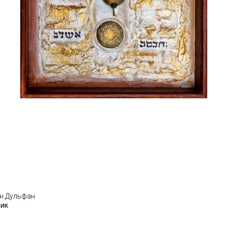
н Дульфан
ник