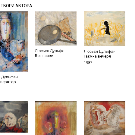
І ТВОРИ АВТОРА
Люсьєн Дульфан
Люсьєн Дульфан
Без назви
Таємна вечеря
1987
 Дульфан
імператор