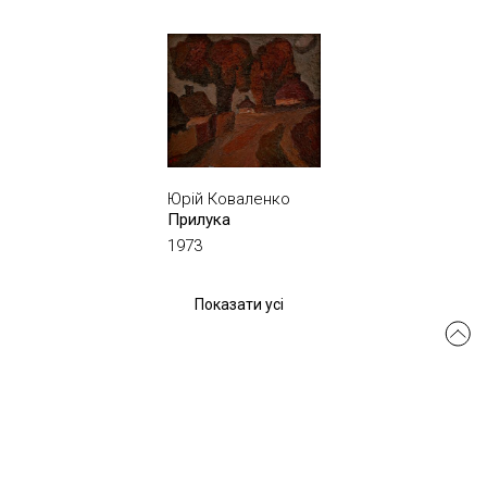
Юрій Коваленко
Прилука
1973
Показати усі
msmo.odesa@gmail.com
Створення сайту:
siteGist