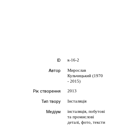
ID
к-16-2
Автор
Мирослав
Кульчицький (1970
- 2015)
Рік створення
2013
Тип твору
Інсталяція
Медіум
інсталяція, побутові
та промислові
деталі, фото, тексти