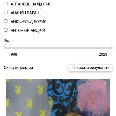
ТЕКСТИЛЬ
АЛТАНЕЦЬ ВАЛЕНТИН
ЦИФРОВЕ МИСТЕЦТВО
АНАНЯН ВАГАН
ТЕКСТ/СТАТТЯ
АНІСФЕЛЬД БОРИС
АНТОНЮК АНДРІЙ
АНУФРІЄВ ОЛЕКСАНДР
Рік:
АНУФРІЄВ СЕРГІЙ
АНУФРІЄВА-ЖАРКОВА МАРГАРИТА
АСАБА АНАТОЛІЙ
Скинути фільтри
Показати результати
АХТИРСЬКИЙ АНДРІЙ
АЦМАНЧУК ОЛЕКСАНДР
БАБЧИНСЬКИЙ АНДРІЙ
БАЛЬ ЄВГЕНІЙ
БАРАНОВ-РОССІНЕ ВОЛОДИМИР