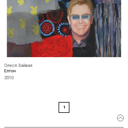
БАСАНЕЦЬ ВАЛЕРІЙ
БЄЛІК СЕРГІЙ
БОГОЛЮБОВ СЕРГІЙ
БОЖІЙ МИХАЙЛО
БОЖКО ІГОР
БОКАТОВ ОЛЕКСІЙ
БРЮЗГІНА ОЛЬГА
Олеся Зайвая
Елтон
БУРЛЮК ДАВИД
2010
ВАРЄШКІН ІГОР
ВЕЛИЧЕВ ЄВГЕНІЙ
ВЕЛІКАНОВА ВІРА
1
ВЕРБА ЛЕСЯ
ВЕРЕЩАГІН ГЕННАДІЙ