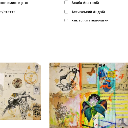
рове мистецтво
Асаба Анатолій
т/стаття
Ахтирський Андрій
Ацманчук Олександр
Бабчинський Андрій
Баль Євгеній
Баранов-Россіне Володимир
Басанець Валерій
Бєлік Сергій
Боголюбов Сергій
Божій Михайло
Божко Ігор
Бокатов Олексій
Брюзгіна Ольга
Бурлюк Давид