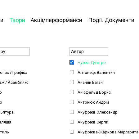
би
Твори
Акції/перформанси
Події. Документи
ру:
Автор:
Нужин Дмитро
пис / Графіка
Алтанець Валентин
аж / Асамбляж
Ананян Ваган
о
Анісфельд Борис
о
Антонюк Андрій
льптура
Ануфрієв Олександр
аляція
Ануфрієв Сергій
стиль
Ануфрієва-Жаркова Маргарита