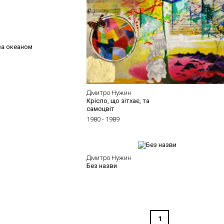
Варєшкін Ігор
Величев Євгеній
Веліканова Віра
Верба Леся
Верещагін Геннадій
Відгоф Давид
Дмитро Нужин
Крісло, що зітхає, та
Власов Володимир
самоцвіт
Вовк Григорій
1980 - 1989
Войцехов Леонід
Волокідін Павло
Дмитро Нужин
Волошинов Олег
Без назви
Гавдзинський Альбін
Гармідер Геннадій
Гегамян Валерій
1