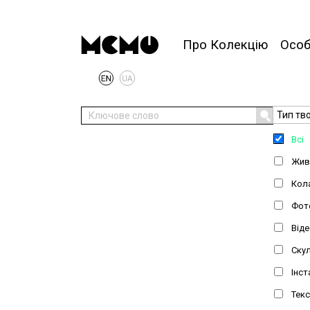
Про Колекцію
Осо
Тип тво
Всі
Живо
Кол
Фот
Віде
Ску
Інст
Тек