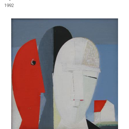
ДЕЛОНЕ СОНЯ
1992
ДЕПЕШМОД ЮЛІЯ
ДІКОВ ЮРІЙ
ДІКОВА ІРИНА
ДІМОВ ОЛЕГ
ДМИТРИК ВАСИЛЬ
ДМІТРІЄВ ОЛЕКСАНДР
ДУЛЬФАН ЛЮСЬЄН
ДУЛЬФАН ДМИТРО
ЕРЛІХ ДМИТРО
ЄВСЕЄВ ДМИТРО
ЄГОРОВ ЮРІЙ
ЖАЛОБНЮК СТАНІСЛАВ