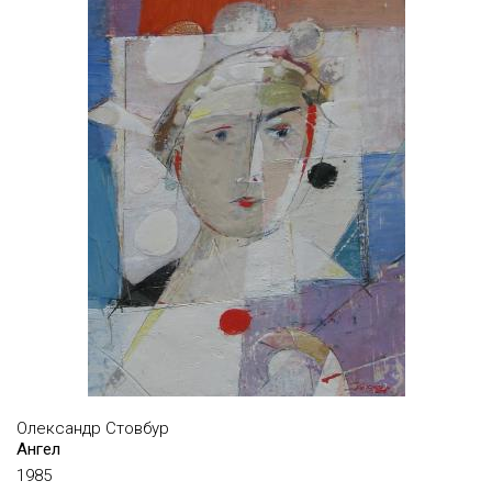
НОВІКОВ МИКОЛА
НУДЕЛЬМАН РАЇСА
НУЖИН ДМИТРО
НЮРЕНБЕРГ АМШЕЙ
ОВСІЙКО МИКОЛА
ОЗ ФРАНСУАЗА
ОЗАРИНСЬКА ІРИНА
ОРЕШНІКОВ ДМИТРО
ОСТРОВСЬКИЙ ЙОСИП
ПАВЛОВ ЕДУАРД
ПАВЛОВ ВІКТОР
ПАВЛЮК ГЕОРГІЙ
Олександр Стовбур
Ангел
ПАВЛЮК МИКОЛА
1985