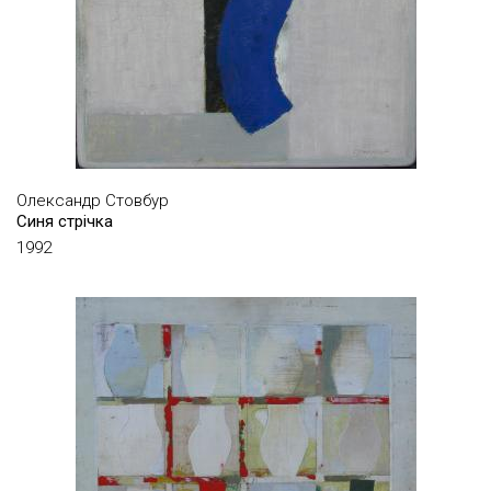
КОТОВА ОЛЬГА
КОХРИХТ ФЕЛІКС
КОЦІЄВСЬКИЙ ОЛЕКСІЙ
КРИШТОПЕНКО ВОЛОДИМИР
КРЮКОВ ВАСИЛЬ
Олександр Стовбур
КУЛЬЧИЦЬКИЙ МИРОСЛАВ
Синя стрічка
1992
КУЦЬКИЙ ОЛЕГ
КУШНІР ГОША
ЛАННІК ОЛЬГА
ЛЕБЕДЄВ ВОЛОДИМИР
ЛЕЙДЕРМАН ЮРІЙ
ЛИКОВ СЕРГІЙ
ЛІСОВСЬКИЙ ОЛЕКСАНДР