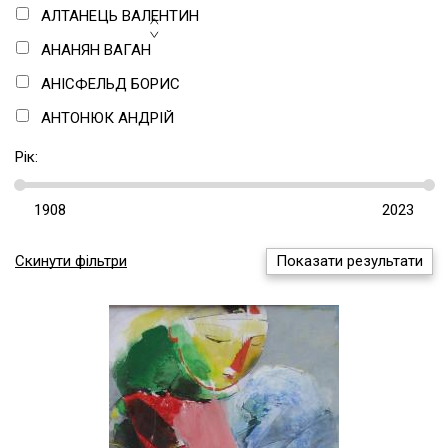
ТЕКСТИЛЬ
АЛТАНЕЦЬ ВАЛЕНТИН
ЦИФРОВЕ МИСТЕЦТВО
АНАНЯН ВАГАН
ТЕКСТ/СТАТТЯ
АНІСФЕЛЬД БОРИС
АНТОНЮК АНДРІЙ
АНУФРІЄВ ОЛЕКСАНДР
Рік:
АНУФРІЄВ СЕРГІЙ
АНУФРІЄВА-ЖАРКОВА МАРГАРИТА
АСАБА АНАТОЛІЙ
Скинути фільтри
Показати результати
АХТИРСЬКИЙ АНДРІЙ
АЦМАНЧУК ОЛЕКСАНДР
БАБЧИНСЬКИЙ АНДРІЙ
БАЛЬ ЄВГЕНІЙ
БАРАНОВ-РОССІНЕ ВОЛОДИМИР