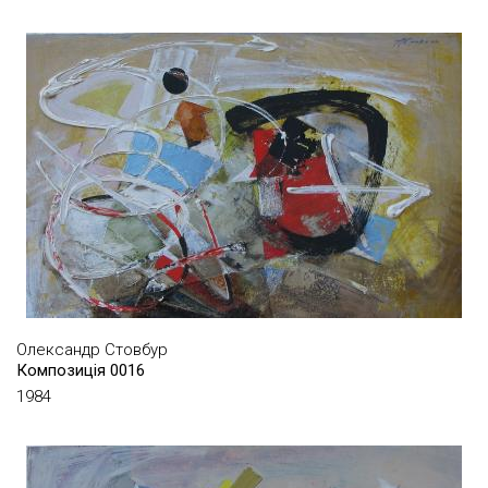
ПАПРОЦЬКИЙ СЕРГІЙ
ПАРФЕНЕНКО ВАЛЕРІЙ
ПЕРЕВЕРТУН БОГДАН
ПЕРЛОВСЬКИЙ ФІЛІПП
ПЕТРЕЛЛІ ОЛЕКСАНДР
ПЕТРЕНКО ОЛЕГ
ПЕТРОВ ЄВГЕН
ПІДВОЙСЬКИЙ ГЕННАДІЙ
ПІДЛИПСЬКИЙ СТАС
ПЛІС ЮРІЙ
Олександр Стовбур
Композиція 0016
ПОПОВ ВАЛЕРІЙ
1984
ПРІК ВАЛЕРІЙ
ПРОКОПЕНКО МИКОЛА
РАЗІНКІНА ОЛЬГА