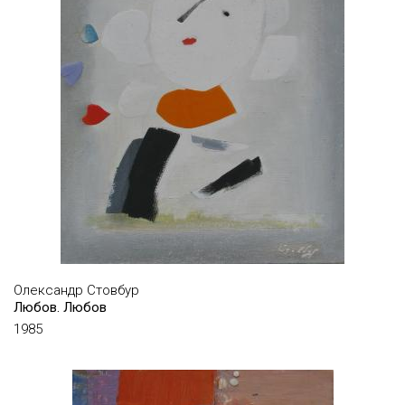
МАСЬ ОКСАНА
МАЦКЕВИЧ ВАЛЕНТИН
МЕЖБЕРГ ЛЕВ
МЕЛЬНІЧУК ОЛЕГ
МИХАЙЛОВСЬКА ОЛЕНА
МОРОЗОВ МИКОЛА
МУЗИЧЕНКО ОЛЕКСІЙ
МУЦЕЛЬМАХЕР МОЙСЕЙ
НАУМЕЦЬ ВОЛОДИМИР
Олександр Стовбур
НЕДОШИТКО ОЛЕГ
Любов. Любов
НЕКРАСОВА ОЛЕНА
1985
НЕЧАЄНКО ОЛЕКСАНДР
НІЛУС ПЕТРО