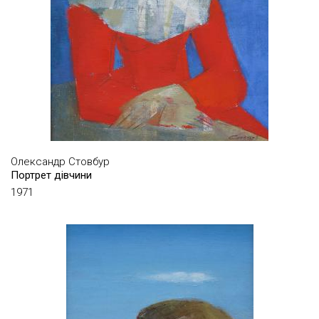
ХРУЩ ВАЛЕНТИН
ЦЮПКА ІВАН
ЦЮПКО ВОЛОДИМИР
ЧАРКІН СЕРАФИМ
ЧАЦКІН ІГОР
ЧЕБОТАР ЮРІЙ
ЧЕКОРСЬКИЙ ВАДИМ
Олександр Стовбур
Портрет дівчини
ЧЕРЕШНЯ МОЙСЕЙ
1971
ЧИПІГІН ОЛЕКСІЙ
ЧУМАЧЕНКО ІГОР
ШВАРЦ ПАВЛО
ШЕВЧУК ОЛЕКСАНДР
ШЕВЧУК АНАТОЛІЙ