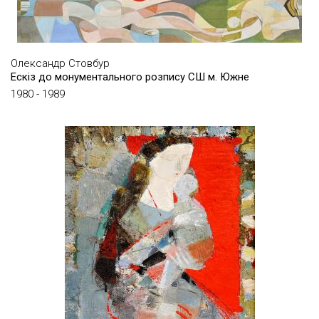
СЛЕШИНСЬКИЙ ОРЕСТ
СОКІЛ ЗОЯ
Олександр Стовбур
СОКОЛОВ ОЛЕГ
Ескіз до монументального розпису СШ м. Южне
СОН АННА
1980 - 1989
СПІНДОВСЬКА-ПАЛАМАР ОКСАНА
СТЕПАНОВ МИКОЛА
СТІЛІАНУДІ ОЛЕКСАНДР
СТРЕЛЬНІКОВ ВОЛОДИМИР
СТРЕЛЬНІКОВ ВОЛОДИМИР В.
СТЬОПІН ІГОР
СУХАРЬОВ ВАЛЕРІЙ
ТАРАНЕНКО АНДРІЙ
ТИХОЛУЗ ДАВИД