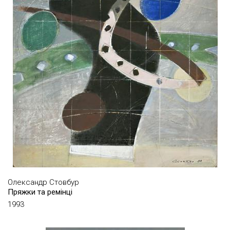
ВІДГОФ ДАВИД
ВЛАСОВ ВОЛОДИМИР
ВОВК ГРИГОРІЙ
ВОЙЦЕХОВ ЛЕОНІД
ВОЛОКІДІН ПАВЛО
ВОЛОШИНОВ ОЛЕГ
ГАВДЗИНСЬКИЙ АЛЬБІН
ГАРМІДЕР ГЕННАДІЙ
ГЕГАМЯН ВАЛЕРІЙ
ГЛУЩАК АНАТОЛІЙ
ГОЗІАССОН ФІЛІП
Олександр Стовбур
Пряжки та ремінці
ГОЛУБОВСЬКИЙ ЄВГЕНІЙ
1993
ГОНЧАР МАРІЯ
ГОНЧАРОВ ВАСИЛЬ