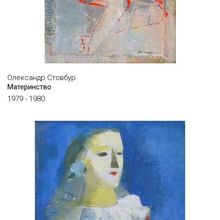
ТІТОВ ІВАН
ТОКАРЄВ ОЛЕКСАНДР
ТРАНДАФІР НАТА
ТРОНОВ ДМИТРО
УМАНЕНКО ВОЛОДИМИР
Олександр Стовбур
Материнство
ФАЗІНІ САНДРО
1979 - 1980
ФЕДЕР АДОЛЬФ
ФЕДОНЮК ІГОР
ФІЛІПЕНКО ВАЛЕНТИН
ФРАЄРМАН ТЕОФІЛ
ФРЕЙДІН ОЛЕКСАНДР
ХАСІЛЕВА ІННА
ХЕРСОНСЬКИЙ БОРИС