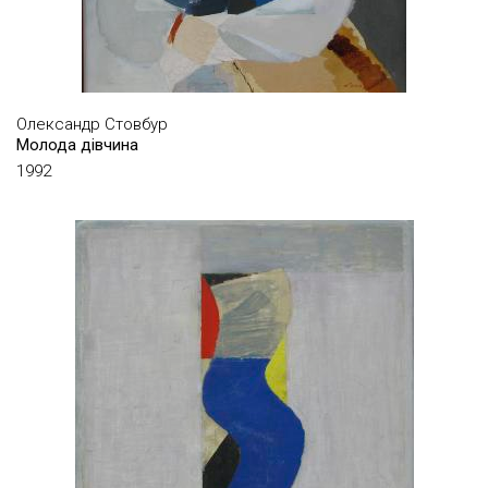
КИРИЛІНА АНАСТАСІЯ
КИШИНІВСЬКИЙ СОЛОМОН
КНЯЗЄВ СЕРГІЙ
Олександр Стовбур
Молода дівчина
КНЯЗИК ОЛЕКСАНДР
1992
КОВАЛЕНКО ЮРІЙ
КОВАЛЬ ОЛЕКСАНДР
КОЖУХАР ВОЛОДИМИР
КОЛОСКОВ ДМИТРО
КОНОВСЬКИЙ ПЕТРО
КОНОНОВ СЕРГІЙ
КОРОВЕНКО ВАСИЛЬ
КОСАРЄВ БОРИС
КОСТАНДІ КІРІАК