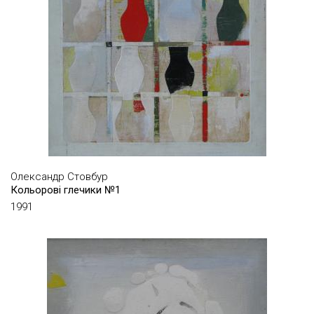
ЛІХТ ОЛЕКСАНДР
ЛОЗА АДОЛЬФ
ЛОЗА НАТАЛЯ
ЛОМИКІН КОСТЯНТИН
ЛУКІН МИКОЛА
ЛЮБОВ АНДРІЙ
МАКОЄВ РУСЛАН
Олександр Стовбур
МАЛАМУРА СЕРГІЙ
Кольорові глечики №1
МАЛІК ОЛЕКСІЙ
1991
МАЛЯРЕНКО ВІКТОР
МАРИНЮК ВІКТОР
МАРИНЮК АНДРІЙ
МАРТИНЧИК СВІТЛАНА