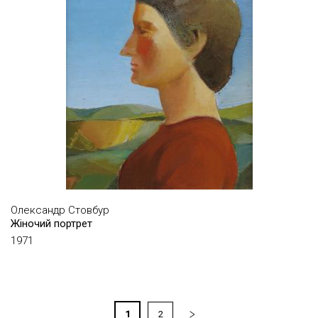
ШИЯН ДМИТРО
ШМУРАК ОЛЕКСІЙ
ЩОКІНА ОЛЕНА
ЮСІМ СВІТЛАНА
ЯСТРЕБ ЛЮДМИЛА
ANGEL (ЛАВРУСЕНКО СВЯТОСЛАВ)
ANTIGONNA
APL 315
BONDERO (БОНДАРЕНКО ВАДИМ)
Олександр Стовбур
RSHR 37
Жіночий портрет
1971
1
2