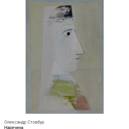
ГОРБАЧОВ ЮРІЙ
ГОРБУНОВ В'ЯЧЕСЛАВ
ГРАНОВСЬКИЙ САМУЕЛЬ
ГРІНБЕРГ ВАДИМ
ГРОМОВ РОМА
ГРУПА МАРТИНЧИКИ
ГРУПА МИРОСЛАВ КУЛЬЧИЦЬКИЙ & ВАДИМ
ЧЕКОРСЬКИЙ
ГРУПА ПЕРЦІ
ГРУПА УТОПІЯ ПРОДЖЕКТ
ГРУПА ФОМСЬКИЙ
ГУДИМА МАРІЯ
Олександр Стовбур
ГУСЄВ ІГОР
Наречена