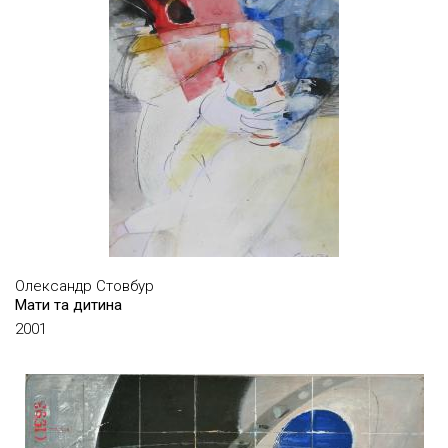
БАСАНЕЦЬ ВАЛЕРІЙ
БЄЛІК СЕРГІЙ
БОГОЛЮБОВ СЕРГІЙ
БОЖІЙ МИХАЙЛО
БОЖКО ІГОР
БОКАТОВ ОЛЕКСІЙ
БРЮЗГІНА ОЛЬГА
БУРЛЮК ДАВИД
ВАРЄШКІН ІГОР
Олександр Стовбур
Мати та дитина
ВЕЛИЧЕВ ЄВГЕНІЙ
2001
ВЕЛІКАНОВА ВІРА
ВЕРБА ЛЕСЯ
ВЕРЕЩАГІН ГЕННАДІЙ